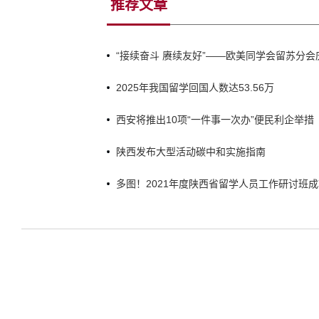
推荐文章
“接续奋斗 赓续友好”——欧美同学会留苏分会
《中俄睦邻友好合作条约》签署25周年主题音
2025年我国留学回国人数达53.56万
西安将推出10项“一件事一次办”便民利企举措
陕西发布大型活动碳中和实施指南
多图！2021年度陕西省留学人员工作研讨班