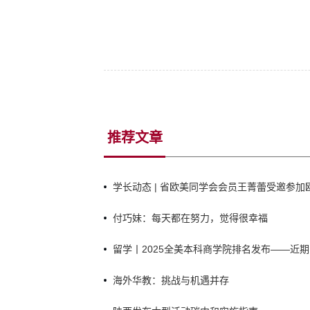
推荐文章
学长动态 | 省欧美同学会会员王菁蕾受邀参
庆祝建党105周年暨《中俄睦邻友好合作条约》
付巧妹：每天都在努力，觉得很幸福
留学丨2025全美本科商学院排名发布——近
海外华教：挑战与机遇并存