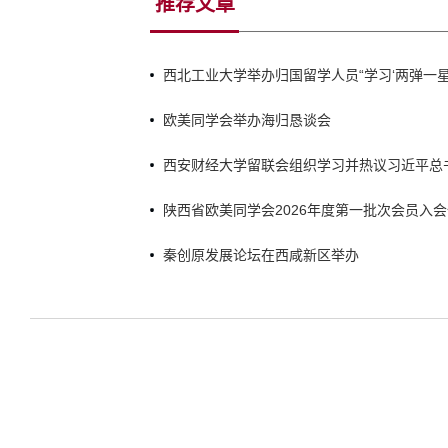
推荐文章
西北工业大学举办归国留学人员“学习‘两弹一
时代”主题研修班
欧美同学会举办海归恳谈会
西安财经大学留联会组织学习并热议习近平总
归国青年学者回信精神
陕西省欧美同学会2026年度第一批次会员入
秦创原发展论坛在西咸新区举办