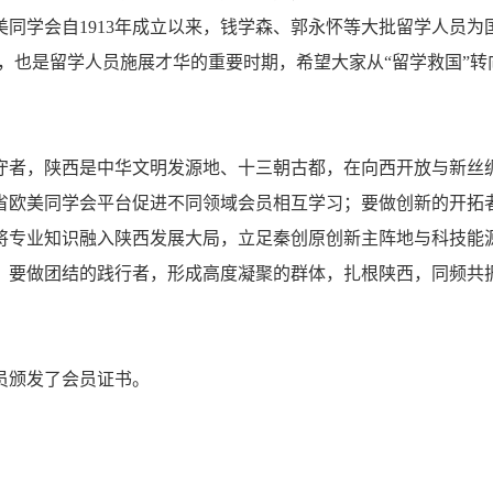
同学会自1913年成立以来，钱学森、郭永怀等大批留学人员
键十年，也是留学人员施展才华的重要时期，希望大家从“留学救国”转
者，陕西是中华文明发源地、十三朝古都，在向西开放与新丝绸
省欧美同学会平台促进不同领域会员相互学习；要做创新的开拓
，将专业知识融入陕西发展大局，立足秦创原创新主阵地与科技
；要做团结的践行者，形成高度凝聚的群体，扎根陕西，同频共
颁发了会员证书。