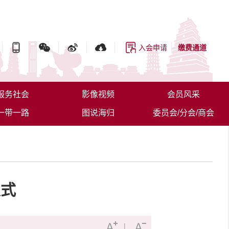
入会申请
缴费通道
服务社会
影像视频
会员风采
一带一路
图说海归
委员会/分会/商会
仪式
|