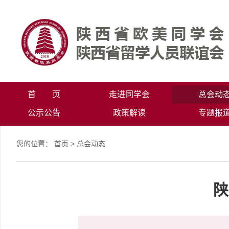
首 页
走进同学会
总会动
公示公告
政策解读
专题报
您的位置：
首页
>
总会动态
陕