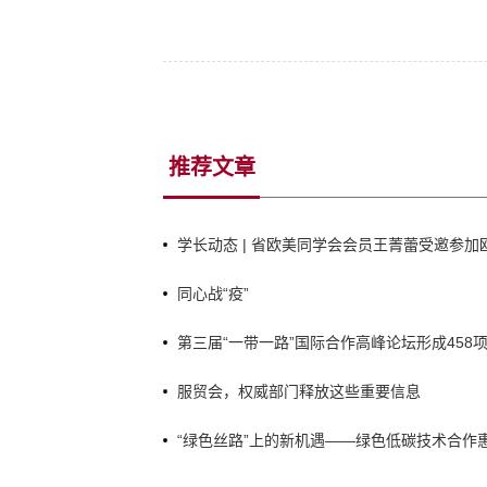
推荐文章
学长动态 | 省欧美同学会会员王菁蕾受邀参
庆祝建党105周年暨《中俄睦邻友好合作条约》
同心战“疫”
第三届“一带一路”国际合作高峰论坛形成458
服贸会，权威部门释放这些重要信息
“绿色丝路”上的新机遇——绿色低碳技术合作惠